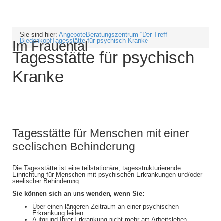
Sie sind hier:
Angebote
Beratungszentrum “Der Treff”
Biedenkopf
Tagesstätte für psychisch Kranke
Im Frauental
Tagesstätte für psychisch
Kranke
Tagesstätte für Menschen mit einer
seelischen Behinderung
Die Tagesstätte ist eine teilstationäre, tagesstrukturierende
Einrichtung für Menschen mit psychischen Erkrankungen und/oder
seelischer Behinderung.
Sie können sich an uns wenden, wenn Sie:
Über einen längeren Zeitraum an einer psychischen
Erkrankung leiden
Aufgrund Ihrer Erkrankung nicht mehr am Arbeitsleben