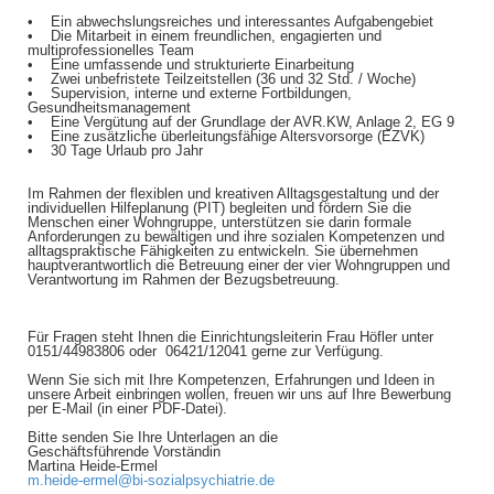
• Ein abwechslungsreiches und interessantes Aufgabengebiet
• Die Mitarbeit in einem freundlichen, engagierten und
multiprofessionelles Team
• Eine umfassende und strukturierte Einarbeitung
• Zwei unbefristete Teilzeitstellen (36 und 32 Std. / Woche)
• Supervision, interne und externe Fortbildungen,
Gesundheitsmanagement
• Eine Vergütung auf der Grundlage der AVR.KW, Anlage 2, EG 9
• Eine zusätzliche überleitungsfähige Altersvorsorge (EZVK)
• 30 Tage Urlaub pro Jahr
Im Rahmen der flexiblen und kreativen Alltagsgestaltung und der
individuellen Hilfeplanung (PIT) begleiten und fördern Sie die
Menschen einer Wohngruppe, unterstützen sie darin formale
Anforderungen zu bewältigen und ihre sozialen Kompetenzen und
alltagspraktische Fähigkeiten zu entwickeln. Sie übernehmen
hauptverantwortlich die Betreuung einer der vier Wohngruppen und
Verantwortung im Rahmen der Bezugsbetreuung.
Für Fragen steht Ihnen die Einrichtungsleiterin Frau Höfler unter
0151/44983806 oder 06421/12041 gerne zur Verfügung.
Wenn Sie sich mit Ihre Kompetenzen, Erfahrungen und Ideen in
unsere Arbeit einbringen wollen, freuen wir uns auf Ihre Bewerbung
per E-Mail (in einer PDF-Datei).
Bitte senden Sie Ihre Unterlagen an die
Geschäftsführende Vorständin
Martina Heide-Ermel
m.heide-ermel@bi-sozialpsychiatrie.de