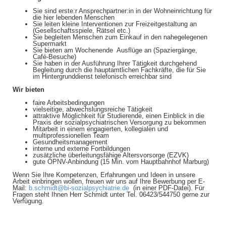
Sie sind erste:r Ansprechpartner:in in der Wohneinrichtung für
die hier lebenden Menschen
Sie leiten kleine Interventionen zur Freizeitgestaltung an
(Gesellschaftsspiele, Rätsel etc.)
Sie begleiten Menschen zum Einkauf in den nahegelegenen
Supermarkt
Sie bieten am Wochenende Ausflüge an (Spaziergänge,
Café-Besuche)
Sie haben in der Ausführung Ihrer Tätigkeit durchgehend
Begleitung durch die hauptamtlichen Fachkräfte, die für Sie
im Hintergrunddienst telefonisch erreichbar sind
Wir bieten
faire Arbeitsbedingungen
vielseitige, abwechslungsreiche Tätigkeit
attraktive Möglichkeit für Studierende, einen Einblick in die
Praxis der sozialpsychiatrischen Versorgung zu bekommen
Mitarbeit in einem engagierten, kollegialen und
multiprofessionellen Team
Gesundheitsmanagement
interne und externe Fortbildungen
zusätzliche überleitungsfähige Altersvorsorge (EZVK)
gute ÖPNV-Anbindung (15 Min. vom Hauptbahnhof Marburg)
Wenn Sie Ihre Kompetenzen, Erfahrungen und Ideen in unsere
Arbeit einbringen wollen, freuen wir uns auf Ihre Bewerbung per E-
Mail:
b.schmidt@bi-sozialpsychiatrie.de
(in einer PDF-Datei). Für
Fragen steht Ihnen Herr Schmidt unter Tel. 06423/544750 gerne zur
Verfügung.