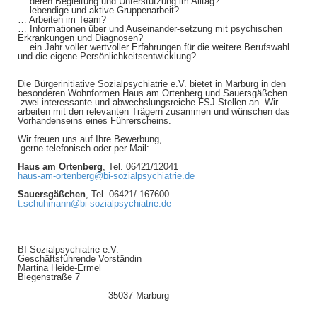
… deren Begleitung und Unterstützung im Alltag?
… lebendige und aktive Gruppenarbeit?
… Arbeiten im Team?
… Informationen über und Auseinander-setzung mit psychischen
Erkrankungen und Diagnosen?
… ein Jahr voller wertvoller Erfahrungen für die weitere Berufswahl
und die eigene Persönlichkeitsentwicklung?
Die Bürgerinitiative Sozialpsychiatrie e.V. bietet in Marburg in den
besonderen Wohnformen Haus am Ortenberg und Sauersgäßchen
zwei interessante und abwechslungsreiche FSJ-Stellen an. Wir
arbeiten mit den relevanten Trägern zusammen und wünschen das
Vorhandenseins eines Führerscheins.
Wir freuen uns auf Ihre Bewerbung,
gerne telefonisch oder per Mail:
Haus am Ortenberg
, Tel. 06421/12041
haus-am-ortenberg@bi-sozialpsychiatrie.de
Sauersgäßchen
, Tel. 06421/ 167600
t.schuhmann@bi-sozialpsychiatrie.de
BI Sozialpsychiatrie e.V.
Geschäftsführende Vorständin
Martina Heide-Ermel
Biegenstraße 7
35037 Marburg